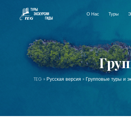
О Нас
Туры
Э
Груп
TEG
»
Русская версия
»
Групповые туры и э