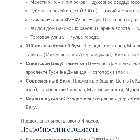
Мечети XI, XIV и XIX веков — духовное сердце горо
Губернаторский садик (1830 г.) — тихий уголок в ц
Караван-сараи XIV–XV вв. — дух Шелкового пути.
Жилой дом Бакинских ханов и Парные ворота — с
Торговая улица — пульс города.
XIX век и нефтяной бум:
Площадь фонтанов, Молок
Тагиева (Музей истории Азербайджана), Кукольный 
Советский Баку:
Бакинская Венеция, Дом правитель
проспекте Гусейна Джавида — отголоски эпохи.
Современный Баку:
Пламенные башни, Центр Гейда
года), Приморский бульвар, Мугамный центр, Музей 
Скрытые уголки:
Академический район и другие не
Баку.
Продолжительность: около 4 часов.
Подробности и стоимость
Количество человек — Цена (USD/чел.):