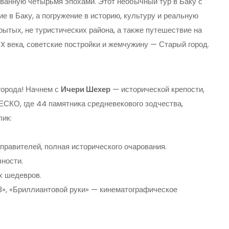
ванную четырьмя эпохами. Этот необычный тур в Баку с
 в Баку, а погружение в историю, культуру и реальную
рытых, не туристических района, а также путешествие на
X века, советские постройки и жемчужину — Старый город.
города! Начнем с
Ичери Шехер
— исторической крепости,
СКО, где 44 памятника средневекового зодчества,
ик:
равителей, полная исторического очарования.
вности.
х шедевров.
», «Бриллиантовой руки» — кинематографическое