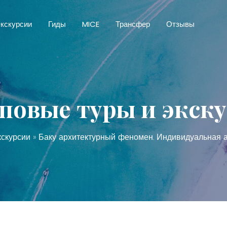
кскурсии
Гиды
MICE
Трансфер
Отзывы
повые туры и экск
кскурсии
» Баку архитектурный феномен. Индивидуальная а