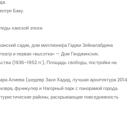
да.
ентре Баку.
леды ханской эпохи.
анский садик, дом миллионера Гаджи Зейналабдина
театр и первая «высотка» — Дом Гянджинских.
ства (1936–1952 гг.), Площадь свободы, постройки на
ра Алиева (шедевр Захи Хадид, лучшая архитектура 2014
ковра, фуникулер и Нагорный парк с панорамой города.
 туристические районы, раскрывающие повседневность