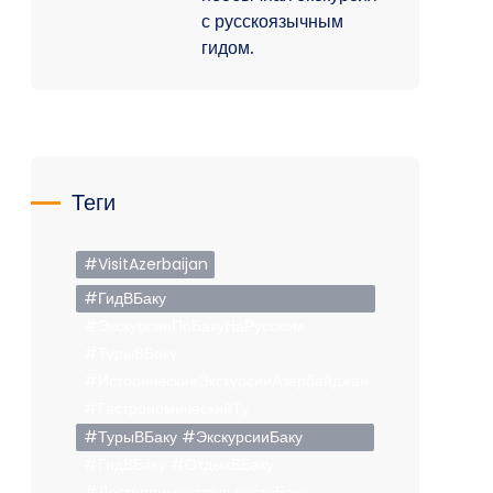
с русскоязычным
гидом.
Теги
#VisitAzerbaijan
#ГидВБаку
#ЭкскурсияПоБакуНаРусском
#ТурыВБаку
#ИсторическиеЭкскурсииАзербайджан
#ГастрономическийТу
#ТурыВБаку #ЭкскурсииБаку
#ГидВБаку #ОтдыхВБаку
#ДостопримечательностиБаку