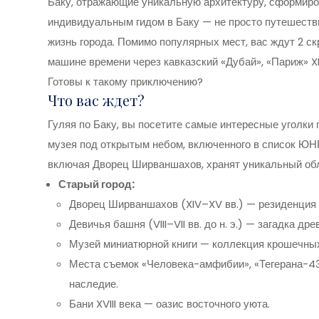
Баку, отражающие уникальную архитектуру, сформиро
индивидуальным гидом в Баку — не просто путешествие
жизнь города. Помимо популярных мест, вас ждут 2 ск
машине времени через кавказский «Дубай», «Париж» XI
Готовы к такому приключению?
Что вас ждет?
Гуляя по Баку, вы посетите самые интересные уголки 
музея под открытым небом, включенного в список ЮНЕ
включая Дворец Ширваншахов, хранят уникальный обл
Старый город:
Дворец Ширваншахов (XIV–XV вв.) — резиденция п
Девичья башня (VIII–VII вв. до н. э.) — загадка дре
Музей миниатюрной книги — коллекция крошечны
Места съемок «Человека-амфибии», «Тегерана-43
наследие.
Бани XVIII века — оазис восточного уюта.