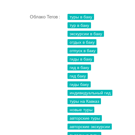
Облако Тегов :
туры в баку
тур в баку
экскурсии в баку
отдых в баку
отпуск в баку
гиды в баку
гид в баку
гид баку
гиды баку
индивидуальный гид
туры на Кавказ
новые туры
авторские туры
авторские экскурсии
выгодные туры