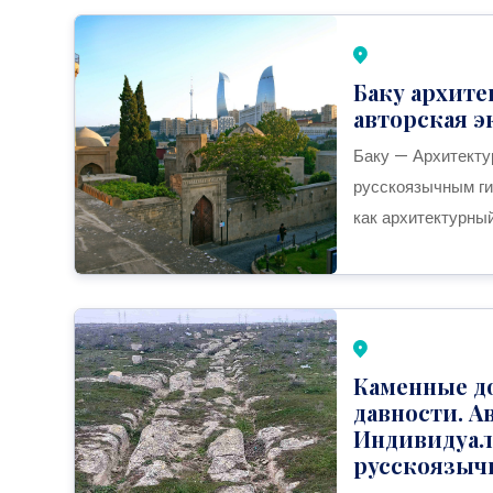
Баку архит
авторская э
Баку — Архитекту
русскоязычным ги
как архитектурны
Каменные до
давности. А
Индивидуал
русскоязыч