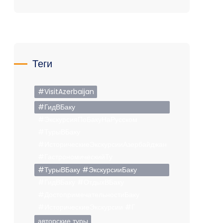
Теги
#VisitAzerbaijan
#ГидВБаку
#ЭкскурсияПоБакуНаРусском
#ТурыВБаку
#ИсторическиеЭкскурсииАзербайджан
#ГастрономическийТу
#ТурыВБаку #ЭкскурсииБаку
#ГидВБаку #ОтдыхВБаку
#ДостопримечательностиБаку
#ИсторическиеЭкскурсии #Г
авторские туры