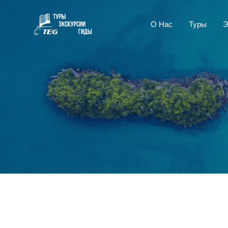
О Нас
Туры
Э