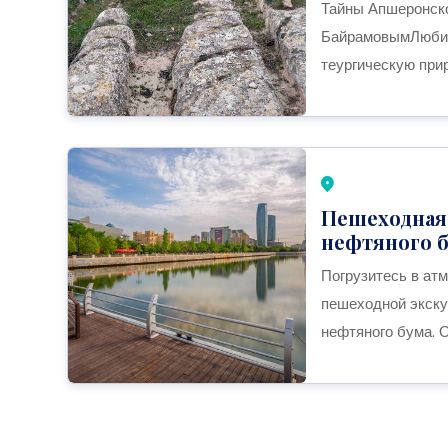
Тайны Апшеронско
БайрамовымЛюбите
теургическую при
Пешеходная 
нефтяного бу
Погрузитесь в ат
пешеходной экску
нефтяного бума. О