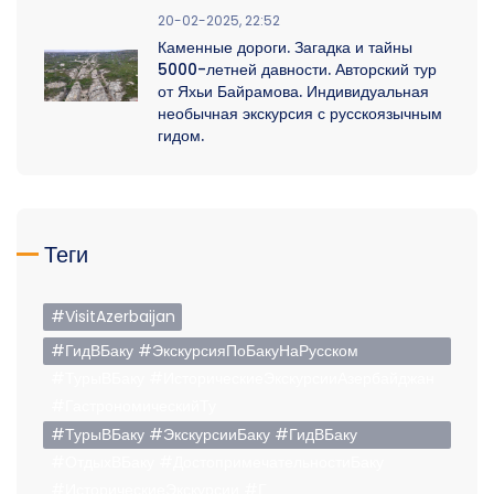
20-02-2025, 22:52
Каменные дороги. Загадка и тайны
5000-летней давности. Авторский тур
от Яхьи Байрамова. Индивидуальная
необычная экскурсия с русскоязычным
гидом.
Теги
#VisitAzerbaijan
#ГидВБаку #ЭкскурсияПоБакуНаРусском
#ТурыВБаку #ИсторическиеЭкскурсииАзербайджан
#ГастрономическийТу
#ТурыВБаку #ЭкскурсииБаку #ГидВБаку
#ОтдыхВБаку #ДостопримечательностиБаку
#ИсторическиеЭкскурсии #Г