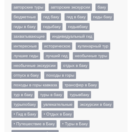
авторские туры
авторские экскурсии
баку
бюджетные
гид баку
гид в баку
гиды баку
гиды в баку
гидыбаку
гидывбаку
захватывающие
индивидуальный гид
интересные
историческое
кулинарный тур
лучшие гиды
лучший гид
необычные туры
необычные экскурсии
отдых в баку
отпуск в баку
походы в горы
походы в горы кавказа
трансфер в Баку
тур в баку
туры в баку
турывбаку
турыпобаку
увлекательные
экскурсии в баку
• Гид в Баку
• Отдых в Баку
• Путешествие в Баку
• Туры в Баку