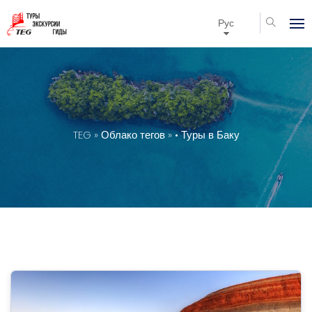
Рус
TEG
»
Облако тегов
» • Туры в Баку