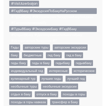
#VisitAzerbaijan
#ГидВБаку #ЭкскурсияПоБакуНаРусском
#ТурыВБаку #ИсторическиеЭкскурсииАзербайджан
#ГастрономическийТу
#ТурыВБаку #ЭкскурсииБаку #ГидВБаку
#ОтдыхВБаку #ДостопримечательностиБаку
#ИсторическиеЭкскурсии #Г
Гиды
авторские туры
авторские экскурсии
баку
бюджетные
гид баку
гид в баку
гиды баку
гиды в баку
гидыбаку
гидывбаку
индивидуальный гид
интересные
историческое
кулинарный тур
лучшие гиды
лучший гид
необычные туры
необычные экскурсии
отдых в баку
отпуск в баку
походы в горы
походы в горы кавказа
трансфер в Баку