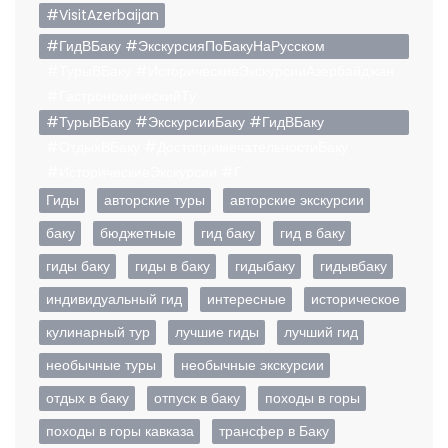
#VisitAzerbaijan
#ГидВБаку #ЭкскурсияПоБакуНаРусском
#ТурыВБаку #ИсторическиеЭкскурсииАзербайджан
#ГастрономическийТу
#ТурыВБаку #ЭкскурсииБаку #ГидВБаку
#ОтдыхВБаку #ДостопримечательностиБаку
#ИсторическиеЭкскурсии #Г
Гиды
авторские туры
авторские экскурсии
баку
бюджетные
гид баку
гид в баку
гиды баку
гиды в баку
гидыбаку
гидывбаку
индивидуальный гид
интересные
историческое
кулинарный тур
лучшие гиды
лучший гид
необычные туры
необычные экскурсии
отдых в баку
отпуск в баку
походы в горы
походы в горы кавказа
трансфер в Баку