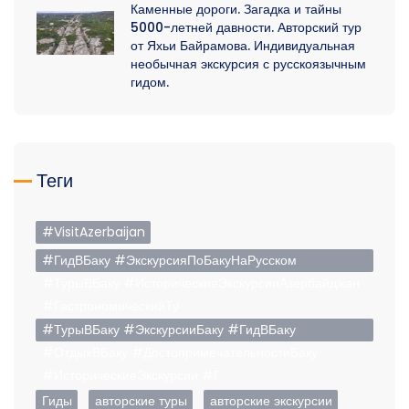
Каменные дороги. Загадка и тайны
5000-летней давности. Авторский тур
от Яхьи Байрамова. Индивидуальная
необычная экскурсия с русскоязычным
гидом.
Теги
#VisitAzerbaijan
#ГидВБаку #ЭкскурсияПоБакуНаРусском
#ТурыВБаку #ИсторическиеЭкскурсииАзербайджан
#ГастрономическийТу
#ТурыВБаку #ЭкскурсииБаку #ГидВБаку
#ОтдыхВБаку #ДостопримечательностиБаку
#ИсторическиеЭкскурсии #Г
Гиды
авторские туры
авторские экскурсии