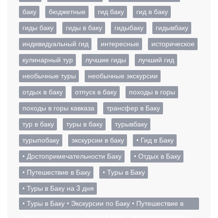
баку
бюджетные
гид баку
гид в баку
гиды баку
гиды в баку
гидыбаку
гидывбаку
индивидуальный гид
интересные
историческое
кулинарный тур
лучшие гиды
лучший гид
необычные туры
необычные экскурсии
отдых в баку
отпуск в баку
походы в горы
походы в горы кавказа
трансфер в Баку
тур в баку
туры в баку
турывбаку
турыпобаку
экскурсии в баку
• Гид в Баку
• Достопримечательности Баку
• Отдых в Баку
• Путешествие в Баку
• Туры в Баку
• Туры в Баку на 3 дня
• Туры в Баку • Экскурсии по Баку • Путешествие в
Баку • Гид в Баку • Отдых в Баку • Достопримечател