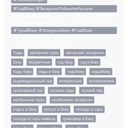
#ГидВБаку #ЭкскурсияПоБакуНаРусском
#ТурыВБаку #ИсторическиеЭкскурсииАзербайджан
#ГастрономическийТу
#ТурыВБаку #ЭкскурсииБаку #ГидВБаку
#ОтдыхВБаку #ДостопримечательностиБаку
#ИсторическиеЭкскурсии #Г
Гиды
авторские туры
авторские экскурсии
баку
бюджетные
гид баку
гид в баку
гиды баку
гиды в баку
гидыбаку
гидывбаку
индивидуальный гид
интересные
историческое
кулинарный тур
лучшие гиды
лучший гид
необычные туры
необычные экскурсии
отдых в баку
отпуск в баку
походы в горы
походы в горы кавказа
трансфер в Баку
тур в баку
туры в баку
турывбаку