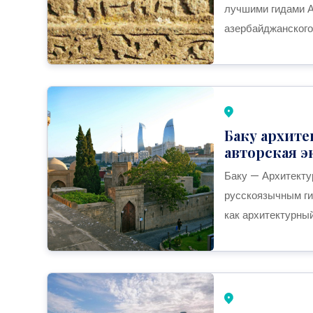
лучшими гидами А
азербайджанского
Баку архит
авторская э
Баку — Архитекту
русскоязычным ги
как архитектурны