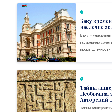
Баку времен
наследие зо
Баку – уникальны
гармонично сочет
промышленности в 
Тайны апшер
Необычная 
Авторский т
Тайны апшеронски