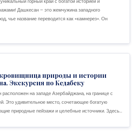
уникальный горный край с богатой историей и
ажами! Дашкесан – это жемчужина западного
од, чье название переводится как «камнерез». Он
сокровищница природы и истории
а. Экскурсия по Кедабеку
н расположен на западе Азербайджана, на границе с
ей. Это удивительное место, сочетающее богатую
ющие природные пейзажи и целебные источники. Здесь...