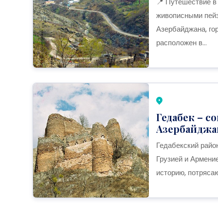
📍 Путешествие в 
живописными пейз
Азербайджана, гор
расположен в...
Гедабек – 
Азербайджан
Гедабекский райо
Грузией и Армени
историю, потряса