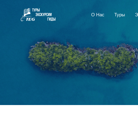
О Нас
Туры
Э