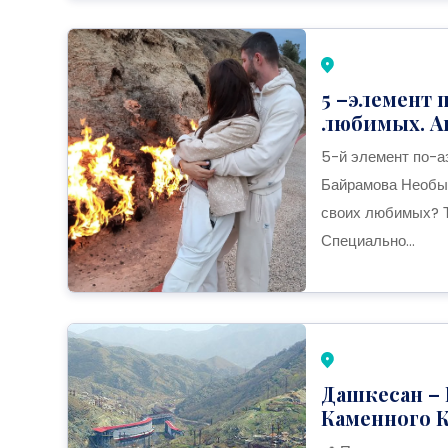
5 –элемент 
любимых. Ав
5-й элемент по-а
Байрамова Необы
своих любимых? Т
Специально...
Дашкесан –
Каменного К