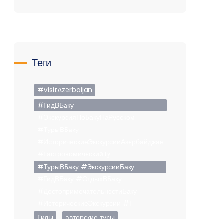
Теги
#VisitAzerbaijan
#ГидВБаку
#ЭкскурсияПоБакуНаРусском
#ТурыВБаку
#ИсторическиеЭкскурсииАзербайджан
#ГастрономическийТу
#ТурыВБаку #ЭкскурсииБаку
#ГидВБаку #ОтдыхВБаку
#ДостопримечательностиБаку
#ИсторическиеЭкскурсии #Г
Гиды
авторские туры