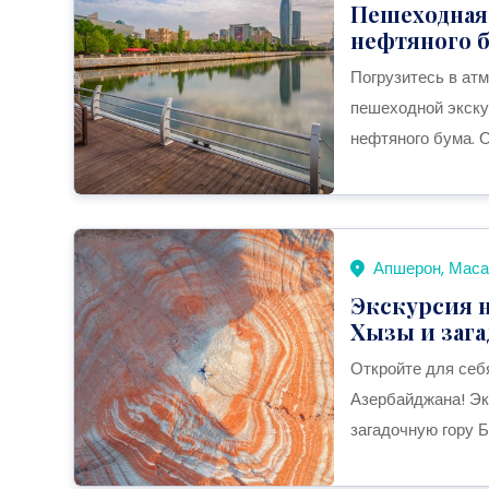
Пешеходная 
нефтяного бу
Погрузитесь в ат
пешеходной экску
нефтяного бума. О
Апшерон, Маса
Экскурсия н
Хызы и зага
Откройте для себ
Азербайджана! Эк
загадочную гору Б