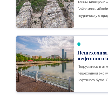
Тайны Апшеронско
БайрамовымЛюбите
теургическую при
Пешеходная 
нефтяного бу
Погрузитесь в ат
пешеходной экску
нефтяного бума. О