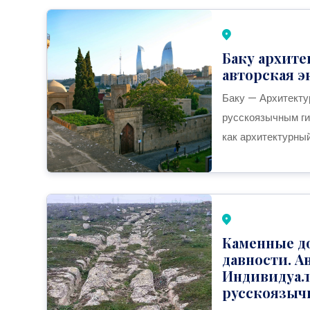
Баку архит
авторская э
Баку — Архитекту
русскоязычным ги
как архитектурны
Каменные до
давности. А
Индивидуал
русскоязыч