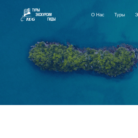
О Нас
Туры
Э