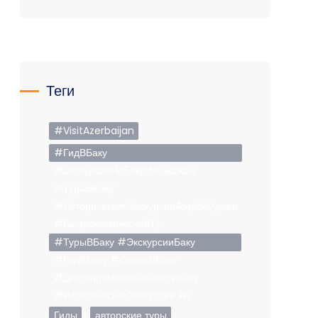
Теги
#VisitAzerbaijan
#ГидВБаку
#ЭкскурсияПоБакуНаРусском
#ТурыВБаку
#ИсторическиеЭкскурсииАзербайджан
#ГастрономическийТу
#ТурыВБаку #ЭкскурсииБаку
#ГидВБаку #ОтдыхВБаку
#ДостопримечательностиБаку
#ИсторическиеЭкскурсии #Г
Гиды
авторские туры