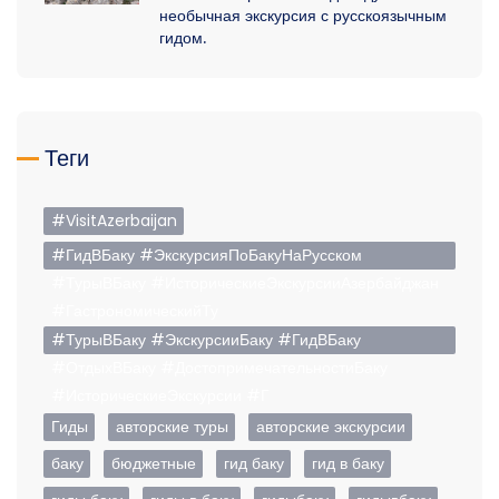
необычная экскурсия с русскоязычным
гидом.
Теги
#VisitAzerbaijan
#ГидВБаку #ЭкскурсияПоБакуНаРусском
#ТурыВБаку #ИсторическиеЭкскурсииАзербайджан
#ГастрономическийТу
#ТурыВБаку #ЭкскурсииБаку #ГидВБаку
#ОтдыхВБаку #ДостопримечательностиБаку
#ИсторическиеЭкскурсии #Г
Гиды
авторские туры
авторские экскурсии
баку
бюджетные
гид баку
гид в баку