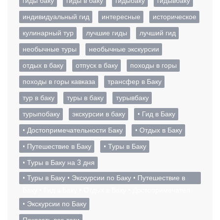
гиды баку
гиды в баку
гидыбаку
гидывбаку
индивидуальный гид
интересные
историческое
кулинарный тур
лучшие гиды
лучший гид
необычные туры
необычные экскурсии
отдых в баку
отпуск в баку
походы в горы
походы в горы кавказа
трансфер в Баку
тур в баку
туры в баку
турывбаку
турыпобаку
экскурсии в баку
• Гид в Баку
• Достопримечательности Баку
• Отдых в Баку
• Путешествие в Баку
• Туры в Баку
• Туры в Баку на 3 дня
• Туры в Баку • Экскурсии по Баку • Путешествие в
Баку • Гид в Баку • Отдых в Баку • Достопримечател
• Экскурсии по Баку