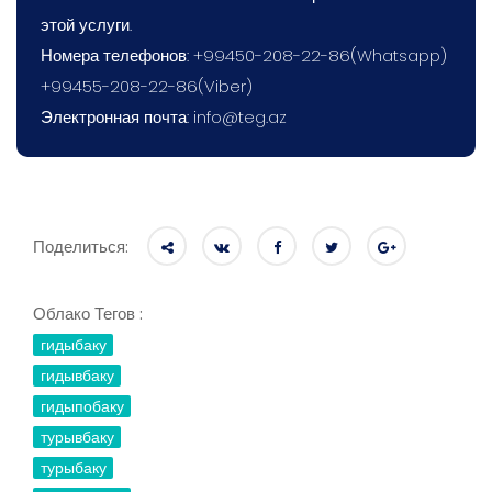
этой услуги.
Номера телефонов: +99450-208-22-86(Whatsapp)
+99455-208-22-86(Viber)
Электронная почта:
info@teg.az
Поделиться:
Облако Тегов :
гидыбаку
гидывбаку
гидыпобаку
турывбаку
турыбаку