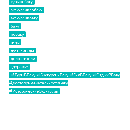
турыпобаку
экскурсиипобаку
экскурсиибаку
баку
побаку
гиды
лучшиегиды
долгожители
здоровье
#ТурыВБаку #ЭкскурсииБаку #ГидВБаку #ОтдыхВБаку
#ДостопримечательностиБаку
#ИсторическиеЭкскурсии