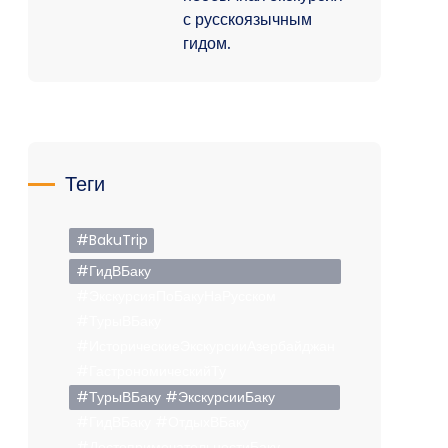
с русскоязычным
гидом.
Теги
#BakuTrip
#ГидВБаку
#ЭкскурсияПоБакуНаРусском
#ТурыВБаку
#ИсторическиеЭкскурсииАзербайджан
#ГастрономическийТу
#ТурыВБаку #ЭкскурсииБаку
#ГидВБаку #ОтдыхВБаку
#ДостопримечательностиБаку