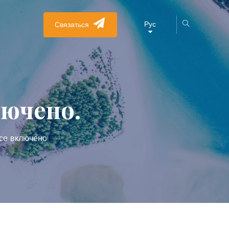
Рус
Связаться
лючено.
се включено!