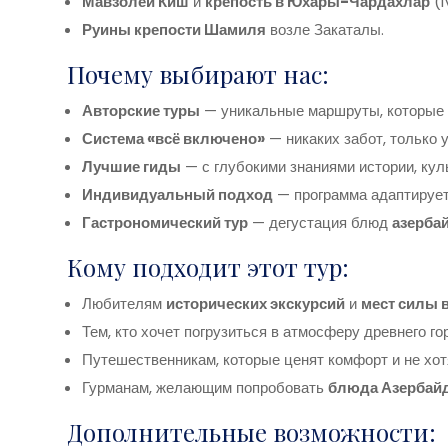
Мавзолей Киш
и
крепость в Юхары-Чардахлар
(IV
Руины крепости Шамиля
возле Закаталы.
Почему выбирают нас:
Авторские туры
— уникальные маршруты, которые в
Система «всё включено»
— никаких забот, только 
Лучшие гиды
— с глубокими знаниями истории, ку
Индивидуальный подход
— программа адаптирует
Гастрономический тур
— дегустация блюд
азерба
Кому подходит этот тур:
Любителям
исторических экскурсий
и
мест силы 
Тем, кто хочет погрузиться в атмосферу древнего гор
Путешественникам, которые ценят комфорт и не хот
Гурманам, желающим попробовать
блюда Азербай
Дополнительные возможности: