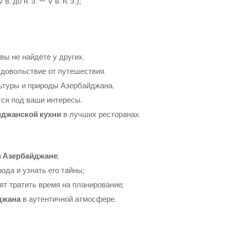
 в. до н. э. — V в. н. э.);
ы не найдёте у других.
удовольствие от путешествия.
льтуры и природы Азербайджана.
ся под ваши интересы.
йджанской кухни
в лучших ресторанах.
в Азербайджане
;
ода и узнать его тайны;
ят тратить время на планирование;
джана
в аутентичной атмосфере.