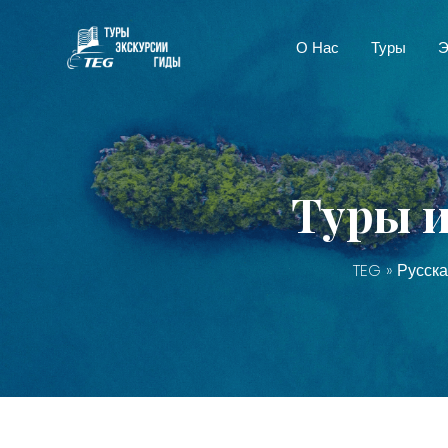
О Нас
Туры
Э
Туры и
TEG
»
Русска