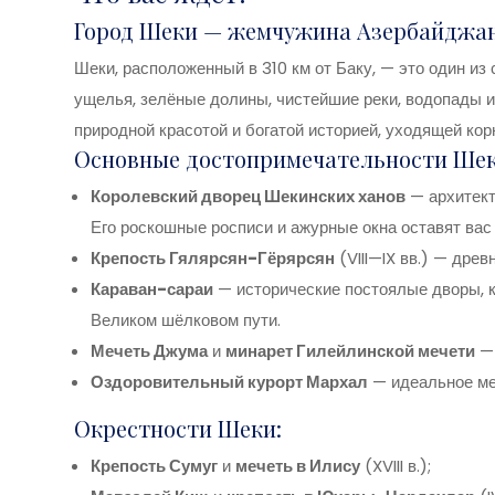
Город Шеки — жемчужина Азербайджа
Шеки, расположенный в 310 км от Баку, — это один из
ущелья, зелёные долины, чистейшие реки, водопады и
природной красотой и богатой историей, уходящей кор
Основные достопримечательности Шек
Королевский дворец Шекинских ханов
— архитекту
Его роскошные росписи и ажурные окна оставят вас 
Крепость Гялярсян-Гёрярсян
(VIII—IX вв.) — дре
Караван-сараи
— исторические постоялые дворы, к
Великом шёлковом пути.
Мечеть Джума
и
минарет Гилейлинской мечети
— 
Оздоровительный курорт Мархал
— идеальное ме
Окрестности Шеки:
Крепость Сумуг
и
мечеть в Илису
(XVIII в.);