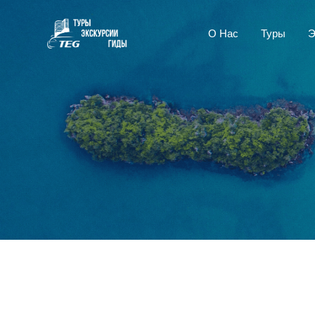
О Нас
Туры
Э