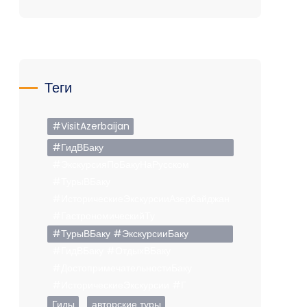
Теги
#VisitAzerbaijan
#ГидВБаку
#ЭкскурсияПоБакуНаРусском
#ТурыВБаку
#ИсторическиеЭкскурсииАзербайджан
#ГастрономическийТу
#ТурыВБаку #ЭкскурсииБаку
#ГидВБаку #ОтдыхВБаку
#ДостопримечательностиБаку
#ИсторическиеЭкскурсии #Г
Гиды
авторские туры