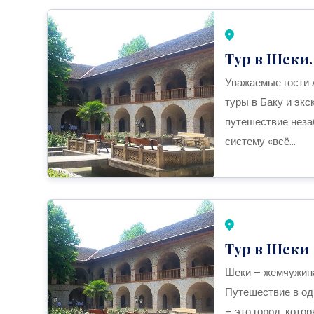
Тур в Шеки.
Уважаемые гости
туры в Баку и эк
путешествие неза
систему «всё...
Тур в Шеки
Шеки – жемчужина
Путешествие в од
– это город, кото