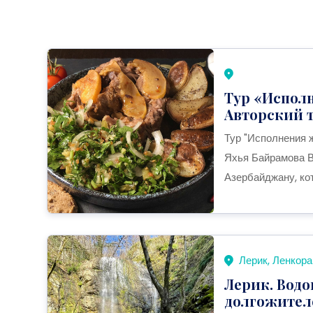
Тур «Испол
Авторский т
Тур "Исполнения 
Яхья Байрамова В
Азербайджану, кот
Лерик, Ленкор
Лерик. Водо
долгожителе