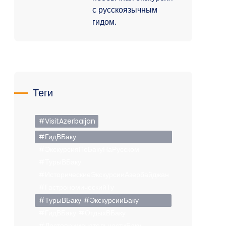
с русскоязычным
гидом.
Теги
#VisitAzerbaijan
#ГидВБаку
#ЭкскурсияПоБакуНаРусском
#ТурыВБаку
#ИсторическиеЭкскурсииАзербайджан
#ГастрономическийТу
#ТурыВБаку #ЭкскурсииБаку
#ГидВБаку #ОтдыхВБаку
#ДостопримечательностиБаку