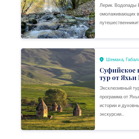
Лерик. Водопады Б
омолаживающих ва
путешественники!
Шемаха, Габал
Суфийское 
тур от Яхьи
Эксклюзивный ту
программа от Яхь
истории и духовн
экскурсии...