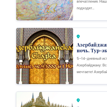
впечатления. Наш
подходят...
Азербайджан
ночь. Тур-э
5–14-дневный ист
Азербайджану: Все
мечтаете! Азербай