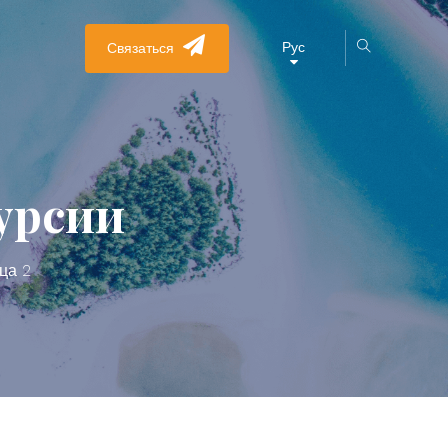
Рус
Связаться
урсии
ца 2