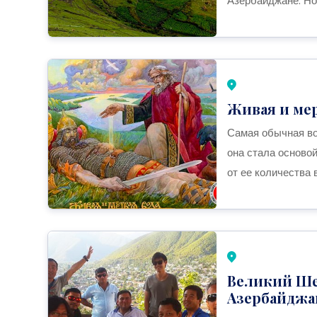
Азербайджане. Но 
Живая и мер
Самая обычная во
она стала основой
от ее количества 
Великий Ше
Азербайджа