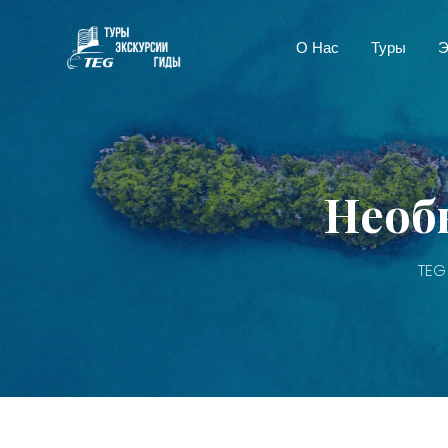
О Нас
Туры
Э
Необ
TEG