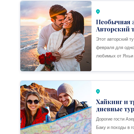
Необычная э
Авторский 
Этот авторский ту
февраля для одно
любимых от Яхьи 
Хайкинг и т
дневные ту
Дорогие гости Аз
Баку и походы в 