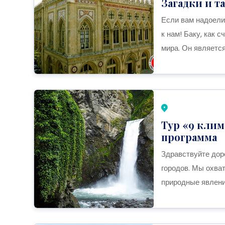
Загадки и т
Если вам надоели
к нам! Баку, как 
мира. Он являетс
Тур «9 клим
программа
Здравствуйте доро
городов. Мы охва
природные явления