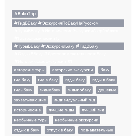
#BakuTrip
#ГидВБаку #ЭкскурсияПоБакуНаРусском
#ТурыВБаку #ИсторическиеЭкскурсииАзербайджан
#ГастрономическийТу
#ТурыВБаку #ЭкскурсииБаку #ГидВБаку
#ОтдыхВБаку #ДостопримечательностиБаку
#ИсторическиеЭкскурсии #Г
авторские туры
авторские экскурсии
баку
гид баку
гид в баку
гиды баку
гиды в баку
гидыбаку
гидывбаку
гидыпобаку
дешевые
захватывающие
индивидуальный гид
исторические
лучшие гиды
лучший гид
необычные туры
необычные экскурсии
отдых в баку
отпуск в баку
познавательные