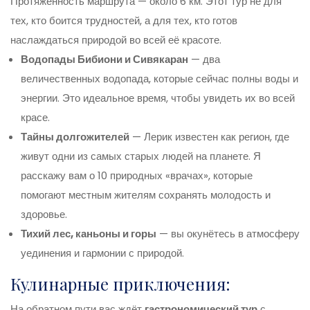
Протяжённость маршрута — около 6 км. Этот тур не для
тех, кто боится трудностей, а для тех, кто готов
наслаждаться природой во всей её красоте.
Водопады Бибиони и Сивякаран
— два
величественных водопада, которые сейчас полны воды и
энергии. Это идеальное время, чтобы увидеть их во всей
красе.
Тайны долгожителей
— Лерик известен как регион, где
живут одни из самых старых людей на планете. Я
расскажу вам о 10 природных «врачах», которые
помогают местным жителям сохранять молодость и
здоровье.
Тихий лес, каньоны и горы
— вы окунётесь в атмосферу
уединения и гармонии с природой.
Кулинарные приключения:
На обратном пути вас ждёт
гастрономический тур
с