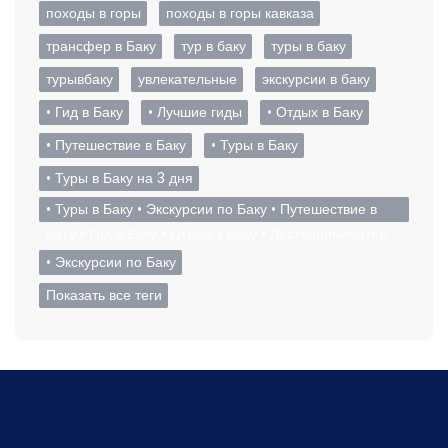
походы в горы
походы в горы кавказа
трансфер в Баку
тур в баку
туры в баку
турывбаку
увлекательные
экскурсии в баку
• Гид в Баку
• Лучшие гиды
• Отдых в Баку
• Путешествие в Баку
• Туры в Баку
• Туры в Баку на 3 дня
• Туры в Баку • Экскурсии по Баку • Путешествие в
Баку • Гид в Баку • Отдых в Баку • Достопримечател
• Экскурсии по Баку
Показать все теги