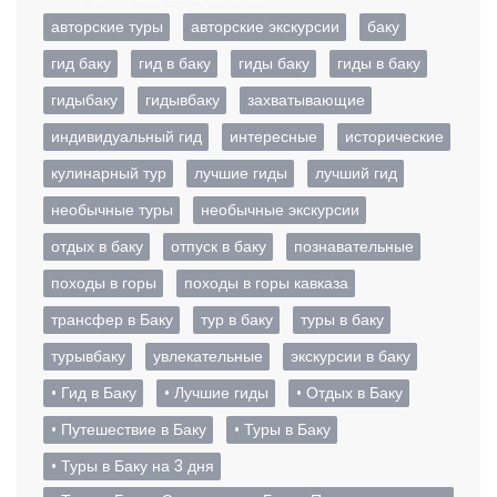
авторские туры
авторские экскурсии
баку
гид баку
гид в баку
гиды баку
гиды в баку
гидыбаку
гидывбаку
захватывающие
индивидуальный гид
интересные
исторические
кулинарный тур
лучшие гиды
лучший гид
необычные туры
необычные экскурсии
отдых в баку
отпуск в баку
познавательные
походы в горы
походы в горы кавказа
трансфер в Баку
тур в баку
туры в баку
турывбаку
увлекательные
экскурсии в баку
• Гид в Баку
• Лучшие гиды
• Отдых в Баку
• Путешествие в Баку
• Туры в Баку
• Туры в Баку на 3 дня