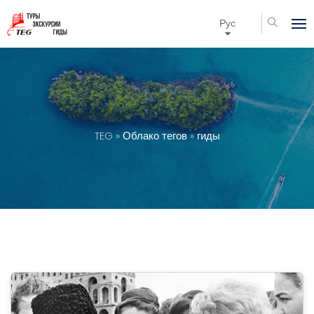
Рус
TEG
»
Облако тегов
» гиды