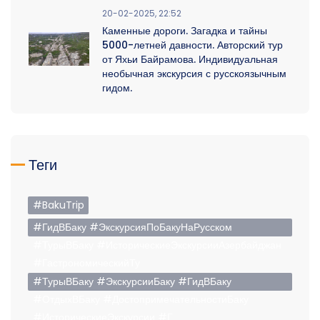
20-02-2025, 22:52
Каменные дороги. Загадка и тайны
5000-летней давности. Авторский тур
от Яхьи Байрамова. Индивидуальная
необычная экскурсия с русскоязычным
гидом.
Теги
#BakuTrip
#ГидВБаку #ЭкскурсияПоБакуНаРусском
#ТурыВБаку #ИсторическиеЭкскурсииАзербайджан
#ГастрономическийТу
#ТурыВБаку #ЭкскурсииБаку #ГидВБаку
#ОтдыхВБаку #ДостопримечательностиБаку
#ИсторическиеЭкскурсии #Г