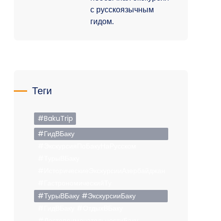
с русскоязычным
гидом.
Теги
#BakuTrip
#ГидВБаку
#ЭкскурсияПоБакуНаРусском
#ТурыВБаку
#ИсторическиеЭкскурсииАзербайджан
#ГастрономическийТу
#ТурыВБаку #ЭкскурсииБаку
#ГидВБаку #ОтдыхВБаку
#ДостопримечательностиБаку