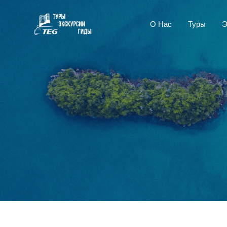
О Нас
Туры
Э