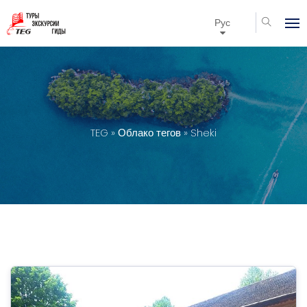
Рус
TEG
»
Облако тегов
» Sheki