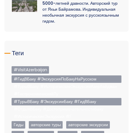
5000-летней давности. Авторский тур
от Яхьи Байрамова. Индивидуальная
необычная экскурсия с русскоязычным
гидом.
Теги
#VisitAzerbaijan
#ГидВБаку #ЭкскурсияПоБакуНаРусском
#ТурыВБаку #ИсторическиеЭкскурсииАзербайджан
#ГастрономическийТу
#ТурыВБаку #ЭкскурсииБаку #ГидВБаку
#ОтдыхВБаку #ДостопримечательностиБаку
#ИсторическиеЭкскурсии #Г
Гиды
авторские туры
авторские экскурсии