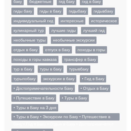
баку
бюджетные
гид баку
гид в баку
гиды баку
гиды в баку
гидыбаку
гидывбаку
индивидуальный гид
интересные
историческое
кулинарный тур
лучшие гиды
лучший гид
необычные туры
необычные экскурсии
отдых в баку
отпуск в баку
походы в горы
походы в горы кавказа
трансфер в Баку
тур в баку
туры в баку
турывбаку
турыпобаку
экскурсии в баку
• Гид в Баку
• Достопримечательности Баку
• Отдых в Баку
• Путешествие в Баку
• Туры в Баку
• Туры в Баку на 3 дня
• Туры в Баку • Экскурсии по Баку • Путешествие в
Баку • Гид в Баку • Отдых в Баку • Достопримечател