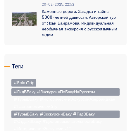
20-02-2025, 22:52
Каменные дороги. Загадка и тайны
5000-летней давности. Авторский тур
от Яхьи Байрамова. Индивидуальная
необычная экскурсия с русскоязычным
гидом.
Теги
#BakuTrip
#ГидВБаку #ЭкскурсияПоБакуНаРусском
#ТурыВБаку #ИсторическиеЭкскурсииАзербайджан
#ГастрономическийТу
#ТурыВБаку #ЭкскурсииБаку #ГидВБаку
#ОтдыхВБаку #ДостопримечательностиБаку
#ИсторическиеЭкскурсии #Г