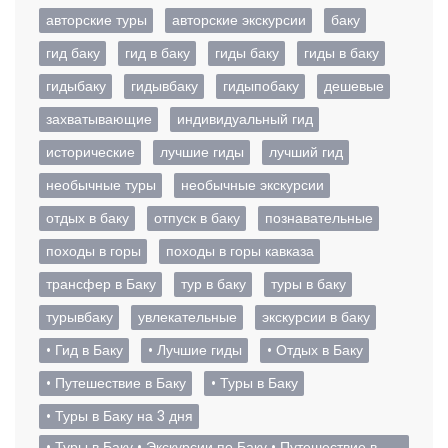
авторские туры
авторские экскурсии
баку
гид баку
гид в баку
гиды баку
гиды в баку
гидыбаку
гидывбаку
гидыпобаку
дешевые
захватывающие
индивидуальный гид
исторические
лучшие гиды
лучший гид
необычные туры
необычные экскурсии
отдых в баку
отпуск в баку
познавательные
походы в горы
походы в горы кавказа
трансфер в Баку
тур в баку
туры в баку
турывбаку
увлекательные
экскурсии в баку
• Гид в Баку
• Лучшие гиды
• Отдых в Баку
• Путешествие в Баку
• Туры в Баку
• Туры в Баку на 3 дня
• Туры в Баку • Экскурсии по Баку • Путешествие в