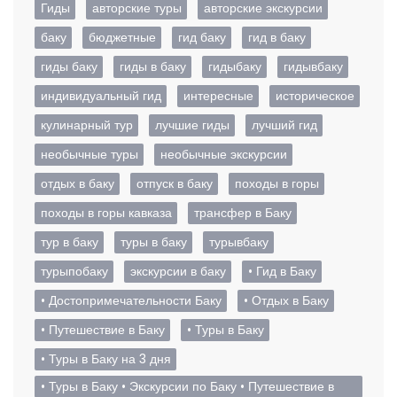
Гиды
авторские туры
авторские экскурсии
баку
бюджетные
гид баку
гид в баку
гиды баку
гиды в баку
гидыбаку
гидывбаку
индивидуальный гид
интересные
историческое
кулинарный тур
лучшие гиды
лучший гид
необычные туры
необычные экскурсии
отдых в баку
отпуск в баку
походы в горы
походы в горы кавказа
трансфер в Баку
тур в баку
туры в баку
турывбаку
турыпобаку
экскурсии в баку
• Гид в Баку
• Достопримечательности Баку
• Отдых в Баку
• Путешествие в Баку
• Туры в Баку
• Туры в Баку на 3 дня
• Туры в Баку • Экскурсии по Баку • Путешествие в