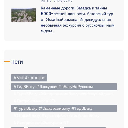
20-02-2025, 22:52
Каменные дороги. Загадка и тайны
5000-летней давности. Авторский тур
от Яхьи Байрамова. Индивидуальная
необычная экскурсия с русскоязычным
гидом.
Теги
#VisitAzerbaijan
#ГидВБаку #ЭкскурсияПоБакуНаРусском
#ТурыВБаку #ИсторическиеЭкскурсииАзербайджан
#ГастрономическийТу
#ТурыВБаку #ЭкскурсииБаку #ГидВБаку
#ОтдыхВБаку #ДостопримечательностиБаку
#ИсторическиеЭкскурсии #Г