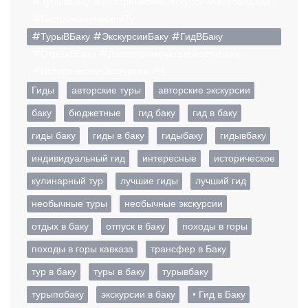
#ТурыВБаку #ИсторическиеЭкскурсииАзербайджан
#ГастрономическийТу
#ТурыВБаку #ЭкскурсииБаку #ГидВБаку
#ОтдыхВБаку #ДостопримечательностиБаку
#ИсторическиеЭкскурсии #Г
Гиды
авторские туры
авторские экскурсии
баку
бюджетные
гид баку
гид в баку
гиды баку
гиды в баку
гидыбаку
гидывбаку
индивидуальный гид
интересные
историческое
кулинарный тур
лучшие гиды
лучший гид
необычные туры
необычные экскурсии
отдых в баку
отпуск в баку
походы в горы
походы в горы кавказа
трансфер в Баку
тур в баку
туры в баку
турывбаку
турыпобаку
экскурсии в баку
• Гид в Баку