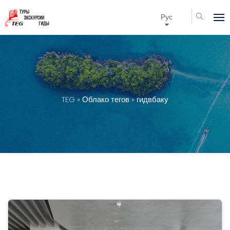
Рус
TEG
»
Облако тегов
» гидвбаку