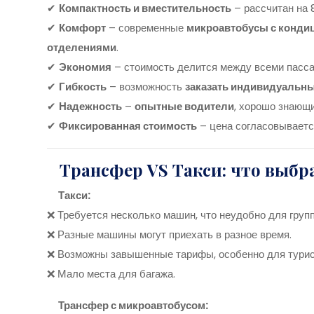
✔
Компактность и вместительность
– рассчитан на 
✔
Комфорт
– современные
микроавтобусы с конди
отделениями
.
✔
Экономия
– стоимость делится между всеми пасса
✔
Гибкость
– возможность
заказать индивидуальн
✔
Надежность
–
опытные водители
, хорошо знающ
✔
Фиксированная стоимость
– цена согласовываетс
Трансфер VS Такси: что выбр
Такси:
❌ Требуется несколько машин, что неудобно для груп
❌ Разные машины могут приехать в разное время.
❌ Возможны завышенные тарифы, особенно для турис
❌ Мало места для багажа.
Трансфер с микроавтобусом: