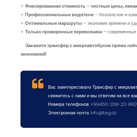
⭐
Фиксированная стоимость
–
честные цены, ника
⭐
Профессиональные водители
– безопасное и ком
⭐
Оптимальные маршруты
– экономия времени и уд
⭐
Только проверенные перевозчики
– современные 
Закажите трансфер с микроавтобусом прямо сей
экономией!
Вас заинтересовало Трансфер с микроавт
свяжитесь с нами и мы ответим на все ва
Номера телефонов: +99450-208-22-86
Электронная почта:
info@teg.az