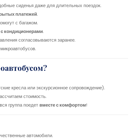
добные сиденья даже для длительных поездок.
крытых платежей
.
омогут с багажом.
 с кондиционерами
.
авления согласовываются заранее.
 микроавтобусов.
роавтобусом?
тские кресла или экскурсионное сопровождение).
ассчитаем стоимость.
и вся группа поедет
вместе с комфортом
!
ачественные автомобили.