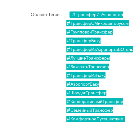
Облако Тегов :
#ТрансферИзАэропорта
#ТрансферСМикроавтобусом
#ГрупповойТрансфер
#ТрансферБаку
#ТрансферИзАэропортаВОтель
#ЛучшиеТрансферы
#ЗаказатьТрансфер
#ТрансферИзБаку
#АэропортБаку
#ШахдагТрансфер
#КорпоративныйТрансфер
#СемейныйТрансфер
#КомфортноеПутешествие