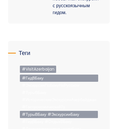
с русскоязычным
гидом.
Теги
#VisitAzerbaijan
#ГидВБаку
#ЭкскурсияПоБакуНаРусском
#ТурыВБаку
#ИсторическиеЭкскурсииАзербайджан
#ГастрономическийТу
#ТурыВБаку #ЭкскурсииБаку
#ГидВБаку #ОтдыхВБаку
#ДостопримечательностиБаку