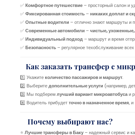
✅
Комфортное путешествие
– просторный салон и у
✅
Фиксированная стоимость
–
никаких доплат и с
✅
Опытные водители
– отлично знают маршруты и п
✅
Современные автомобили
–
чистые, ухоженные,
✅
Индивидуальный подход
– маршрут и время отпр
✅
Безопасность
– регулярное техобслуживание всех
Как заказать трансфер с мик
1️⃣ Укажите
количество пассажиров и маршрут
.
2️⃣ Выберите
дополнительные услуги
(например, де
3️⃣ Мы подберем
лучший вариант микроавтобуса
и р
4️⃣ Водитель прибудет
точно в назначенное время
, 
Почему выбирают нас?
⭐
Лучшие трансферы в Баку
– надежный сервис и к