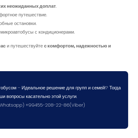
ких неожиданных доплат
.
фортное путешествие.
обные остановки.
микроавтобусы с кондиционерами.
час
и путешествуйте
с комфортом, надежностью и
обусом – Идеальное решение для групп и семей!? Тогда
ши вопросы касательно этой услуги.
(Whatsapp) +99455-208-22-86(Viber)