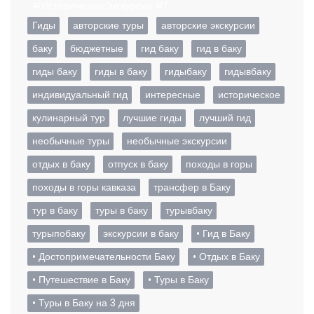
#ИсторическиеЭкскурсии #Г
Гиды
авторские туры
авторские экскурсии
баку
бюджетные
гид баку
гид в баку
гиды баку
гиды в баку
гидыбаку
гидывбаку
индивидуальный гид
интересные
историческое
кулинарный тур
лучшие гиды
лучший гид
необычные туры
необычные экскурсии
отдых в баку
отпуск в баку
походы в горы
походы в горы кавказа
трансфер в Баку
тур в баку
туры в баку
турывбаку
турыпобаку
экскурсии в баку
• Гид в Баку
• Достопримечательности Баку
• Отдых в Баку
• Путешествие в Баку
• Туры в Баку
• Туры в Баку на 3 дня