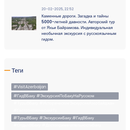
20-02-2025, 22:52
Каменные дороги. Загадка и тайны
5000-летней давности. Авторский тур
от Яхьи Байрамова. Индивидуальная
необычная экскурсия с русскоязычным
гидом.
Теги
#VisitAzerbaijan
#ГидВБаку #ЭкскурсияПоБакуНаРусском
#ТурыВБаку #ИсторическиеЭкскурсииАзербайджан
#ГастрономическийТу
#ТурыВБаку #ЭкскурсииБаку #ГидВБаку
#ОтдыхВБаку #ДостопримечательностиБаку