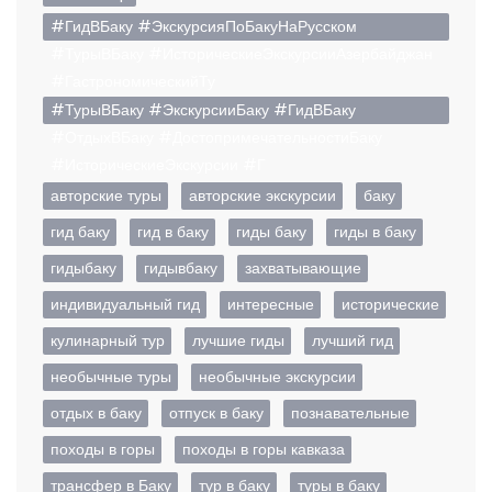
#ГидВБаку #ЭкскурсияПоБакуНаРусском
#ТурыВБаку #ИсторическиеЭкскурсииАзербайджан
#ГастрономическийТу
#ТурыВБаку #ЭкскурсииБаку #ГидВБаку
#ОтдыхВБаку #ДостопримечательностиБаку
#ИсторическиеЭкскурсии #Г
авторские туры
авторские экскурсии
баку
гид баку
гид в баку
гиды баку
гиды в баку
гидыбаку
гидывбаку
захватывающие
индивидуальный гид
интересные
исторические
кулинарный тур
лучшие гиды
лучший гид
необычные туры
необычные экскурсии
отдых в баку
отпуск в баку
познавательные
походы в горы
походы в горы кавказа
трансфер в Баку
тур в баку
туры в баку