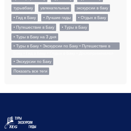
турывбаку
увлекательные
экскурсии в баку
• Гид в Баку
• Лучшие гиды
• Отдых в Баку
• Путешествие в Баку
• Туры в Баку
• Туры в Баку на 3 дня
• Туры в Баку • Экскурсии по Баку • Путешествие в
Баку • Гид в Баку • Отдых в Баку • Достопримечател
• Экскурсии по Баку
Показать все теги