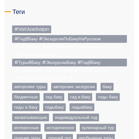
Теги
#VisitAzerbaijan
#ГидВБаку #ЭкскурсияПоБакуНаРусском
#ТурыВБаку #ИсторическиеЭкскурсииАзербайджан
#ГастрономическийТу
#ТурыВБаку #ЭкскурсииБаку #ГидВБаку
#ОтдыхВБаку #ДостопримечательностиБаку
#ИсторическиеЭкскурсии #Г
авторские туры
авторские экскурсии
баку
бюджетные
гид баку
гид в баку
гиды баку
гиды в баку
гидыбаку
гидывбаку
захватывающие
индивидуальный гид
интересные
историческое
кулинарный тур
лучшие гиды
лучший гид
необычные туры