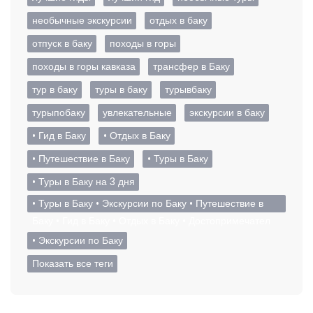
необычные экскурсии
отдых в баку
отпуск в баку
походы в горы
походы в горы кавказа
трансфер в Баку
тур в баку
туры в баку
турывбаку
турыпобаку
увлекательные
экскурсии в баку
• Гид в Баку
• Отдых в Баку
• Путешествие в Баку
• Туры в Баку
• Туры в Баку на 3 дня
• Туры в Баку • Экскурсии по Баку • Путешествие в
Баку • Гид в Баку • Отдых в Баку • Достопримечател
• Экскурсии по Баку
Показать все теги