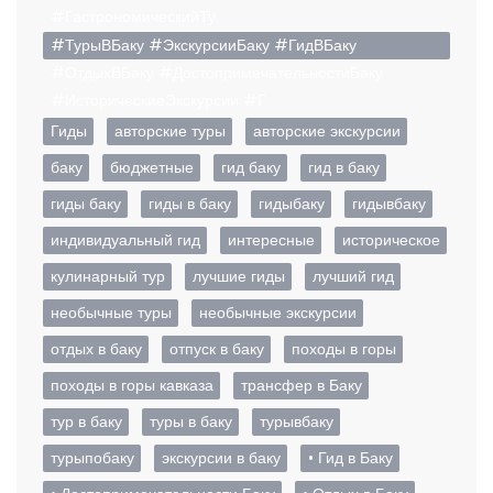
#ГастрономическийТу
#ТурыВБаку #ЭкскурсииБаку #ГидВБаку
#ОтдыхВБаку #ДостопримечательностиБаку
#ИсторическиеЭкскурсии #Г
Гиды
авторские туры
авторские экскурсии
баку
бюджетные
гид баку
гид в баку
гиды баку
гиды в баку
гидыбаку
гидывбаку
индивидуальный гид
интересные
историческое
кулинарный тур
лучшие гиды
лучший гид
необычные туры
необычные экскурсии
отдых в баку
отпуск в баку
походы в горы
походы в горы кавказа
трансфер в Баку
тур в баку
туры в баку
турывбаку
турыпобаку
экскурсии в баку
• Гид в Баку