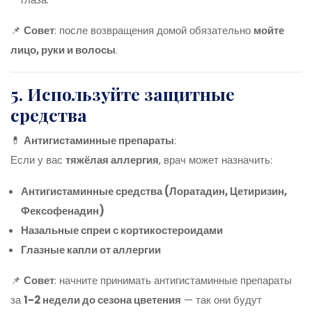
📌
Совет
: после возвращения домой обязательно
мойте
лицо, руки и волосы
.
5. Используйте защитные
средства
💊
Антигистаминные препараты
:
Если у вас
тяжёлая аллергия
, врач может назначить:
Антигистаминные средства (Лоратадин, Цетиризин,
Фексофенадин)
Назальные спреи с кортикостероидами
Глазные капли от аллергии
📌
Совет
: начните принимать антигистаминные препараты
за
1-2 недели до сезона цветения
— так они будут