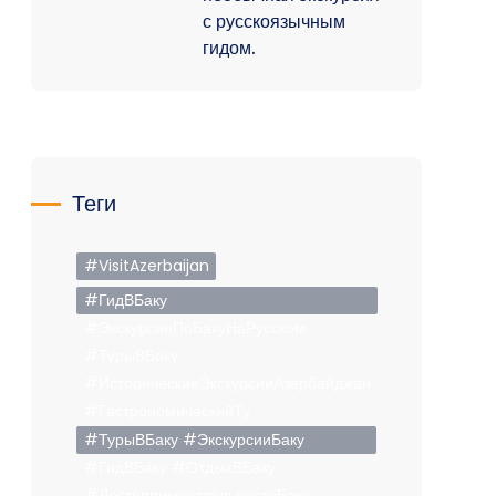
с русскоязычным
гидом.
Теги
#VisitAzerbaijan
#ГидВБаку
#ЭкскурсияПоБакуНаРусском
#ТурыВБаку
#ИсторическиеЭкскурсииАзербайджан
#ГастрономическийТу
#ТурыВБаку #ЭкскурсииБаку
#ГидВБаку #ОтдыхВБаку
#ДостопримечательностиБаку