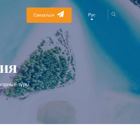
Рус
Связаться
ция
нарные туры.