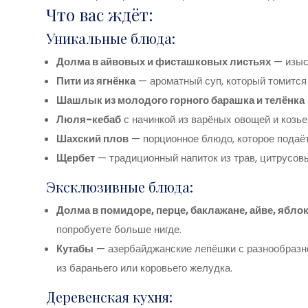
Что вас ждёт:
Уникальные блюда:
Долма в айвовых и фисташковых листьях
— изыск
Пити из ягнёнка
— ароматный суп, который томится 
Шашлык из молодого горного барашка и телёнка
Люля-кебаб
с начинкой из варёных овощей и козье
Шахский плов
— порционное блюдо, которое подаё
Щербет
— традиционный напиток из трав, цитрусовы
Эксклюзивные блюда:
Долма в помидоре, перце, баклажане, айве, яблок
попробуете больше нигде.
Кутабы
— азербайджанские лепёшки с разнообразной
из бараньего или коровьего желудка.
Деревенская кухня: