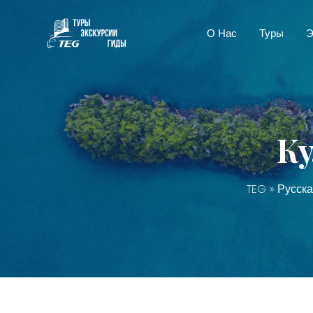
О Нас
Туры
Э
Ку
TEG
»
Русска