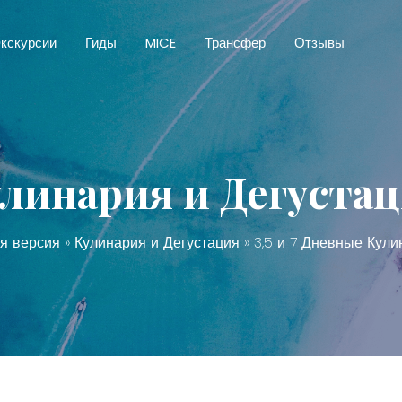
кскурсии
Гиды
MICE
Трансфер
Отзывы
линария и Дегуста
я версия
»
Кулинария и Дегустация
» 3,5 и 7 Дневные Кули