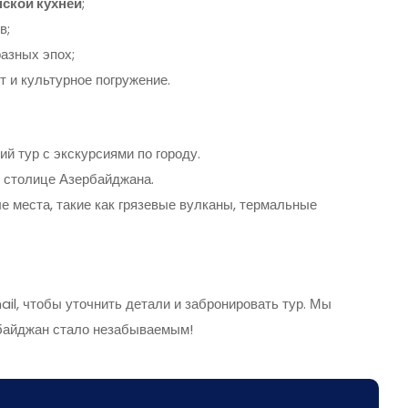
ской кухней
;
в;
разных эпох;
 и культурное погружение.
й тур с экскурсиями по городу.
 столице Азербайджана.
е места, такие как грязевые вулканы, термальные
il, чтобы уточнить детали и забронировать тур. Мы
байджан стало незабываемым!