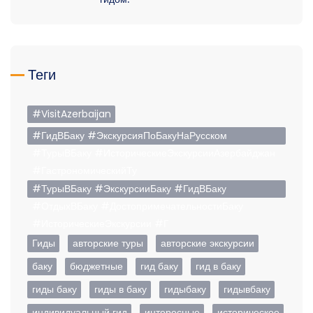
Теги
#VisitAzerbaijan
#ГидВБаку #ЭкскурсияПоБакуНаРусском
#ТурыВБаку #ИсторическиеЭкскурсииАзербайджан
#ГастрономическийТу
#ТурыВБаку #ЭкскурсииБаку #ГидВБаку
#ОтдыхВБаку #ДостопримечательностиБаку
#ИсторическиеЭкскурсии #Г
Гиды
авторские туры
авторские экскурсии
баку
бюджетные
гид баку
гид в баку
гиды баку
гиды в баку
гидыбаку
гидывбаку
индивидуальный гид
интересные
историческое