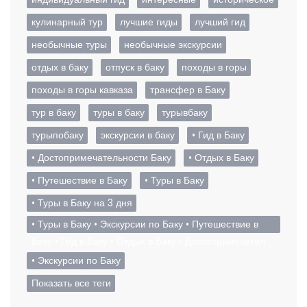
кулинарный тур
лучшие гиды
лучший гид
необычные туры
необычные экскурсии
отдых в баку
отпуск в баку
походы в горы
походы в горы кавказа
трансфер в Баку
тур в баку
туры в баку
турывбаку
турыпобаку
экскурсии в баку
• Гид в Баку
• Достопримечательности Баку
• Отдых в Баку
• Путешествие в Баку
• Туры в Баку
• Туры в Баку на 3 дня
• Туры в Баку • Экскурсии по Баку • Путешествие в
Баку • Гид в Баку • Отдых в Баку • Достопримечател
• Экскурсии по Баку
Показать все теги