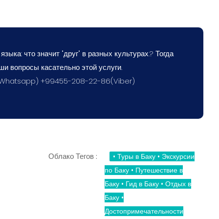
зыка: что значит "друг" в разных культурах.? Тогда
ши вопросы касательно этой услуги.
(Whatsapp) +99455-208-22-86(Viber)
Облако Тегов :
• Туры в Баку • Экскурсии
по Баку • Путешествие в
Баку • Гид в Баку • Отдых в
Баку •
Достопримечательности