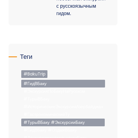
с русскоязычным
гидом.
Теги
#BakuTrip
#ГидВБаку
#ЭкскурсияПоБакуНаРусском
#ТурыВБаку
#ИсторическиеЭкскурсииАзербайджан
#ГастрономическийТу
#ТурыВБаку #ЭкскурсииБаку
#ГидВБаку #ОтдыхВБаку
#ДостопримечательностиБаку