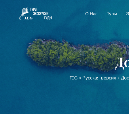
О Нас
Туры
Э
Д
TEG
»
Русская версия
»
Дос