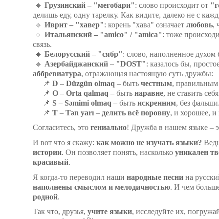
🔹
Грузинский – "мегобари"
: слово происходит от
"г
делишь еду, одну тарелку. Как видите, далеко не с каж
🔹
Иврит – "хавер"
: корень "хава" означает
любовь
,
🔹
Итальянский – "
amico
" / "
amica
"
: тоже происход
связь.
🔹
Белорусский – "сябр"
: слово, наполненное духом 
🔹
Азербайджанский – "
DOST
"
: казалось бы, просто
аббревиатура
, отражающая настоящую суть дружбы:
📌
D
–
D
ü
zg
ü
n
olmaq
– быть
честным
, правильным 
📌
O
–
Orta
qalmaq
– быть
наравне
, не ставить се
📌
S
–
S
ə
mimi
olmaq
– быть
искренним
, без фальши
📌
T
–
T
ə
n
yar
ı
–
делить всё поровну
, и хорошее, и
Согласитесь, это
гениально
! Дружба в нашем языке – э
И вот что я скажу:
как можно не изучать языки?
Ведь
истории
. Он позволяет понять, насколько
уникален тв
красивый
.
Я когда-то переводил наши
народные песни
на русски
наполнены смыслом и мелодичностью
. И чем больш
родной
.
Так что, друзья,
учите языки
, исследуйте их, погружа