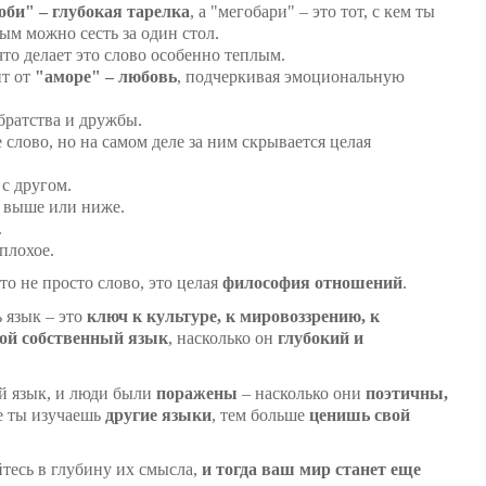
оби" – глубокая тарелка
, а "мегобари" – это тот, с кем ты
дым можно сесть за один стол.
 что делает это слово особенно теплым.
ит от
"аморе" – любовь
, подчеркивая эмоциональную
братства и дружбы.
е слово, но на самом деле за ним скрывается целая
с другом.
бя выше или ниже.
.
 плохое.
то не просто слово, это целая
философия отношений
.
 язык – это
ключ к культуре, к мировоззрению, к
ой собственный язык
, насколько он
глубокий и
й язык, и люди были
поражены
– насколько они
поэтичны,
е ты изучаешь
другие языки
, тем больше
ценишь свой
йтесь в глубину их смысла,
и тогда ваш мир станет еще