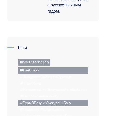
с русскоязычным
гидом.
Теги
#VisitAzerbaijan
#ГидВБаку
#ЭкскурсияПоБакуНаРусском
#ТурыВБаку
#ИсторическиеЭкскурсииАзербайджан
#ГастрономическийТу
#ТурыВБаку #ЭкскурсииБаку
#ГидВБаку #ОтдыхВБаку
#ДостопримечательностиБаку