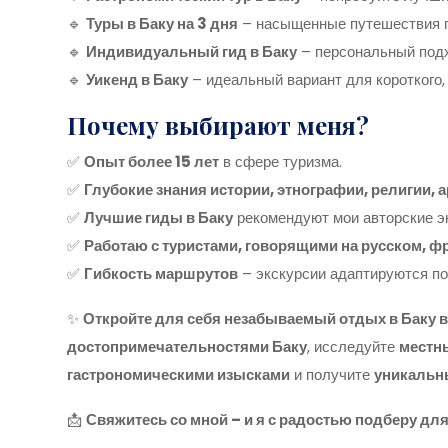
🔹
Туры в Баку на 3 дня
– насыщенные путешествия п
🔹
Индивидуальный гид в Баку
– персональный подх
🔹
Уикенд в Баку
– идеальный вариант для короткого, 
Почему выбирают меня?
✅
Опыт более 15 лет
в сфере туризма.
✅
Глубокие знания истории, этнографии, религии, 
✅
Лучшие гиды в Баку
рекомендуют мои авторские э
✅
Работаю с туристами, говорящими на русском, ф
✅
Гибкость маршрутов
– экскурсии адаптируются по
✨
Откройте для себя незабываемый отдых в Баку в
достопримечательностями Баку
, исследуйте
местны
гастрономическими изысками
и получите
уникальн
📩
Свяжитесь со мной – и я с радостью подберу дл