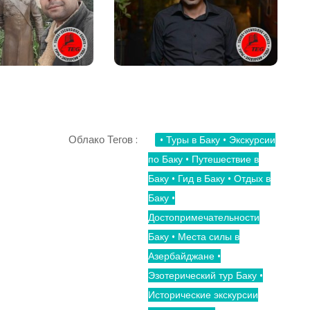
Облако Тегов :
• Туры в Баку • Экскурсии
по Баку • Путешествие в
Баку • Гид в Баку • Отдых в
Баку •
Достопримечательности
Баку • Места силы в
Азербайджане •
Эзотерический тур Баку •
Исторические экскурсии