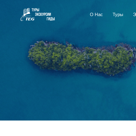
О Нас
Туры
Э