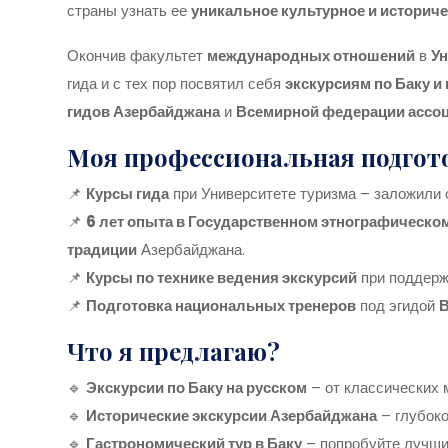
страны узнать ее
уникальное культурное и историч
Окончив факультет
международных отношений
в
Ун
гида и с тех пор посвятил себя
экскурсиям по Баку и
гидов Азербайджана
и
Всемирной федерации ассоц
Моя профессиональная подгот
📌
Курсы гида
при Университете туризма – заложили 
📌
6 лет опыта в Государственном этнографическо
традиции
Азербайджана.
📌
Курсы по технике ведения экскурсий
при поддер
📌
Подготовка национальных тренеров
под эгидой
В
Что я предлагаю?
🔹
Экскурсии по Баку на русском
– от классических 
🔹
Исторические экскурсии Азербайджана
– глубоко
🔹
Гастрономический тур в Баку
– попробуйте лучши