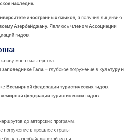
еское наследие
.
иверситете иностранных языков
, я получил лицензию
 всему Азербайджану
. Являюсь
членом Ассоциации
иаций гидов
.
овка
основу моего мастерства.
м заповеднике Гала
– глубокое погружение в
культуру и
жке
Всемирной федерации туристических гидов
.
семирной федерации туристических гидов
.
маршрутов до авторских программ.
е погружение в прошлое страны.
е блюда азербайджанской кухни.