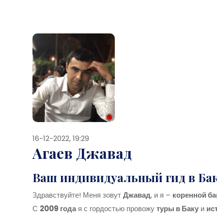
16-12-2022, 19:29
Агаев Джавад
Ваш индивидуальный гид в Бак
Здравствуйте! Меня зовут
Джавад
, и я –
коренной ба
С
2009 года
я с гордостью провожу
туры в Баку
и
ис